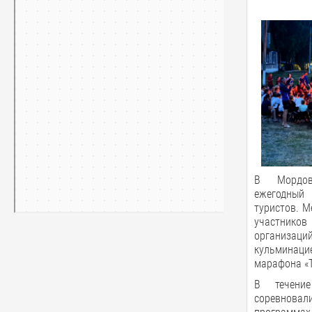
В Мордов
ежегодный
туристов. М
участник
организаци
кульминаци
марафона «Т
В течени
соревновали