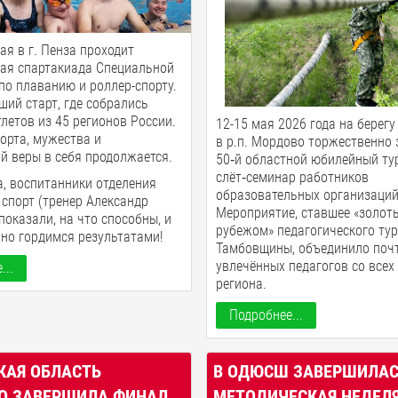
ая в г. Пенза проходит
кая спартакиада Специальной
о плаванию и роллер-спорту.
ший старт, где собрались
тлетов из 45 регионов России.
12-15 мая 2026 года на берегу
орта, мужества и
в р.п. Мордово торжественно
й веры в себя продолжается.
50‑й областной юбилейный ту
слёт‑семинар работников
, воспитанники отделения
образовательных организаций
спорт (тренер Александр
Мероприятие, ставшее «золот
показали, на что способны, и
рубежом» педагогического ту
но гордимся результатами!
Тамбовщины, объединило поч
увлечённых педагогов со всех
...
региона.
Подробнее...
КАЯ ОБЛАСТЬ
В ОДЮСШ ЗАВЕРШИЛА
О ЗАВЕРШИЛА ФИНАЛ
МЕТОДИЧЕСКАЯ НЕДЕЛ