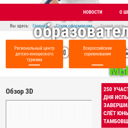
государств
НОВОСТИ
О Ш
образовате
Вы здесь:
Главная
Стили оформления
Третий стиль
дополнитель
Региональный центр
Всероссийские
детско-юношеского
соревнования
туризма
МЫ
250 УЧАС
Обзор 3D
ДНЯ ИСП
Тамбов
ЗАВЕРШИ
Панорамы улиц на карте России — Яндекс.Карты
СЛЁТ ЮН
ТАМБОВ