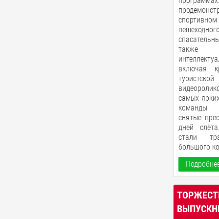
програ
продемо
спортивно
пешеходн
спасательн
также 
интеллектуа
включая кр
туристской
видеоролико
самых ярких
команды п
снятые прес
дней слёта
стали тр
большого ко
Подробнее
ТОРЖЕСТ
ВЫПУСКН