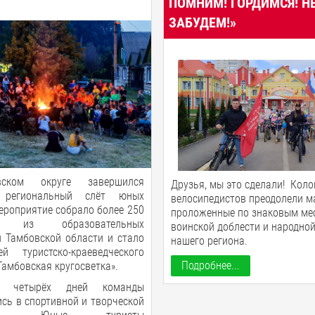
ПОМНИМ! ГОРДИМСЯ! Н
ЗАБУДЕМ!»
ском округе завершился
Друзья, мы это сделали! Кол
 региональный слёт юных
велосипедистов преодолели м
ероприятие собрало более 250
проложенные по знаковым ме
ов из образовательных
воинской доблести и народно
й Тамбовской области и стало
нашего региона.
ей туристско-краеведческого
Подробнее...
амбовская кругосветка».
е четырёх дней команды
сь в спортивной и творческой