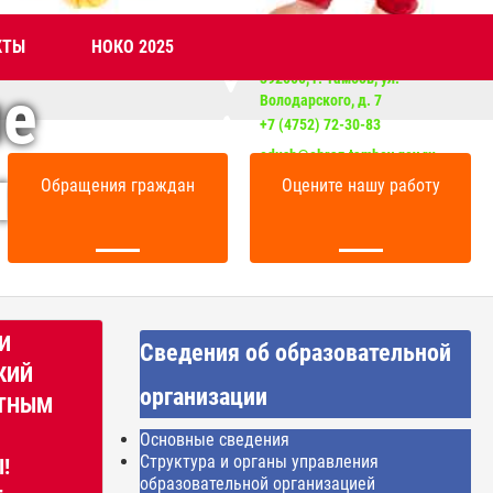
е
КТЫ
НОКО 2025
392000, г. Тамбов, ул.
ие
Володарского, д. 7
+7 (4752) 72-30-83
odush@obraz.tambov.gov.ru
ия
Обращения граждан
Оцените нашу работу
И
Сведения об образовательной
КИЙ
организации
ЯТНЫМ
Основные сведения
Структура и органы управления
!
образовательной организацией