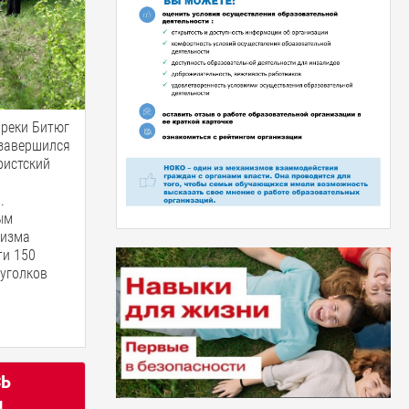
 реки Битюг
 завершился
ристский
.
ым
ризма
ти 150
 уголков
СЬ
Я