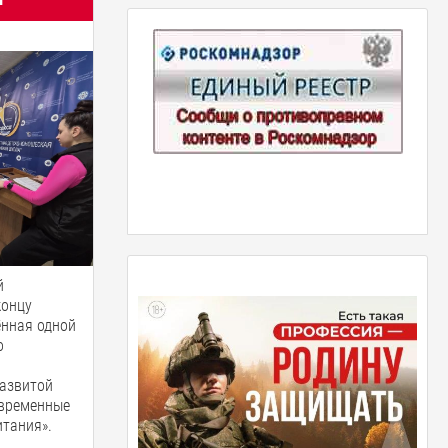
й
концу
ённая одной
о
азвитой
овременные
итания».