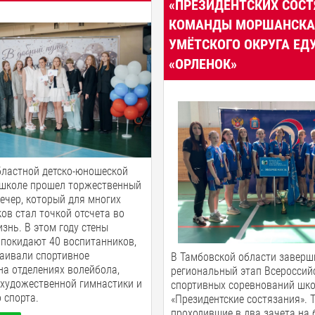
«ПРЕЗИДЕНТСКИХ СОСТ
КОМАНДЫ МОРШАНСКА
УМЁТСКОГО ОКРУГА ЕДУ
«ОРЛЕНОК»
бластной детско-юношеской
 школе прошел торжественный
ечер, который для многих
ов стал точкой отсчета во
знь. В этом году стены
покидают 40 воспитанников,
аивали спортивное
В Тамбовской области заверш
на отделениях волейбола,
региональный этап Всероссий
 художественной гимнастики и
спортивных соревнований шк
 спорта.
«Президентские состязания». 
проходившие в два зачета на 