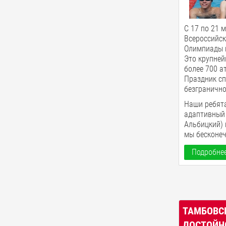
С 17 по 21 м
Всероссийс
Олимпиады п
Это крупней
более 700 а
Праздник сп
безгранично
Наши ребята
адаптивный 
Альбицкий) 
мы бесконеч
Подробнее
ТАМБОВС
ДОСТОЙН