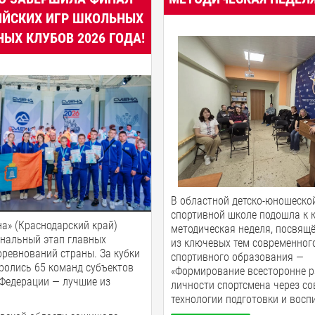
ИЙСКИХ ИГР ШКОЛЬНЫХ
ЫХ КЛУБОВ 2026 ГОДА!
В областной детско-юношеско
спортивной школе подошла к 
а» (Краснодарский край)
методическая неделя, посвящ
инальный этап главных
из ключевых тем современног
ревнований страны. За кубки
спортивного образования —
ролись 65 команд субъектов
«Формирование всесторонне р
Федерации — лучшие из
личности спортсмена через с
технологии подготовки и восп