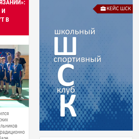
ЯЗАНИЙ»:
 И
Т В
ился
ских
ольников
Традиционно
базе