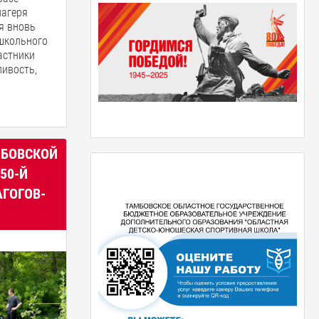
лагеря
я вновь
 школьного
астники
ливость,
МБОВСКОЙ
50-Й
ГОГОВ-