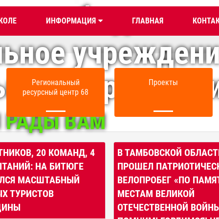
енное бюджетно
КОЛЕ
ИНФОРМАЦИЯ
ГЛАВНАЯ
КОНТА
льное учрежден
ного образован
Региональный
Проекты
ресурсный центр 68
 РАДЫ ВАМ
ТНИКОВ, 20 КОМАНД, 4
В ТАМБОВСКОЙ ОБЛАСТ
ЫТАНИЙ: НА БИТЮГЕ
ПРОШЕЛ ПАТРИОТИЧЕС
ЛСЯ МАСШТАБНЫЙ
ВЕЛОПРОБЕГ «ПО ПАМ
ЫХ ТУРИСТОВ
МЕСТАМ ВЕЛИКОЙ
ЩИНЫ
ОТЕЧЕСТВЕННОЙ ВОЙНЫ