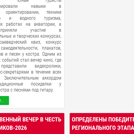
ммах. Юные туристы
нстрировали навыки в
м ориентировании, технике
ого и водного туризма,
ых работах на акватории, а
приняли участие в
льных и творческих конкурсах,
аеведческий квиз, конкурс
 самодеятельности, плакатов,
в и песен у костра. Одним из
 событий стал вечер кино, где
редставили видеоролики,
с-секретарями в течение всех
. Заключительным аккордом
адиционные посиделки у
стра с песнями под гитару.
...
ВЕННЫЙ ВЕЧЕР В ЧЕСТЬ
ОПРЕДЕЛЕНЫ ПОБЕДИТ
ИКОВ-2026
РЕГИОНАЛЬНОГО ЭТАП