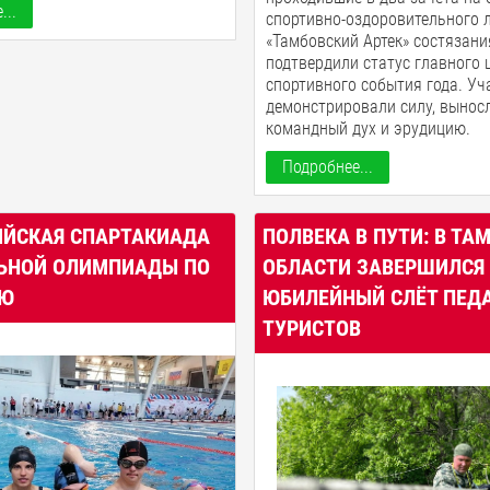
...
спортивно-оздоровительного 
«Тамбовский Артек» состязани
подтвердили статус главного
спортивного события года. Уч
демонстрировали силу, вынос
командный дух и эрудицию.
Подробнее...
ИЙСКАЯ СПАРТАКИАДА
ПОЛВЕКА В ПУТИ: В ТА
ЬНОЙ ОЛИМПИАДЫ ПО
ОБЛАСТИ ЗАВЕРШИЛСЯ 
ИЮ
ЮБИЛЕЙНЫЙ СЛЁТ ПЕДА
ТУРИСТОВ