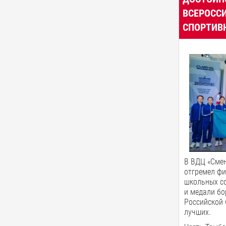
ВСЕРОСС
СПОРТИВН
В ВДЦ «Смен
отгремел ф
школьных со
и медали бо
Российской 
лучших.