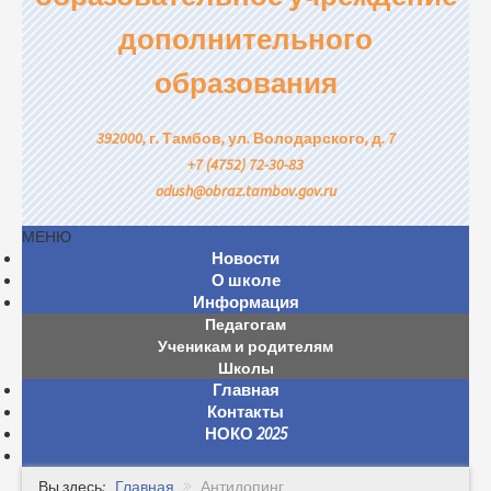
дополнительного
образования
392000, г. Тамбов, ул. Володарского, д. 7
+7 (4752) 72-30-83
odush@obraz.tambov.gov.ru
МЕНЮ
Новости
О школе
Информация
Педагогам
Ученикам и родителям
Школы
Главная
Контакты
НОКО 2025
Вы здесь:
Главная
Антидопинг