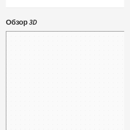
Обзор 3D
Тамбов
Панорамы улиц на карте России — Яндекс.Карты