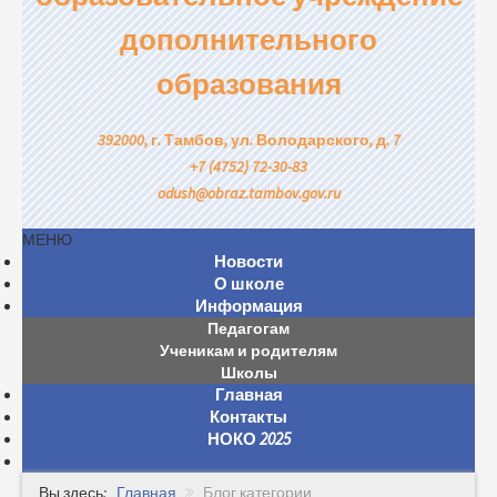
дополнительного
образования
392000, г. Тамбов, ул. Володарского, д. 7
+7 (4752) 72-30-83
odush@obraz.tambov.gov.ru
МЕНЮ
Новости
О школе
Информация
Педагогам
Ученикам и родителям
Школы
Главная
Контакты
НОКО 2025
Вы здесь:
Главная
Блог категории