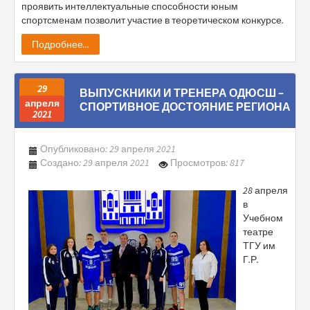
проявить интеллектуальные способности юным
спортсменам позволит участие в теоретическом конкурсе.
Подробнее...
29
ВЫПУСКНИКИ И ТРЕНЕРА ОДЮСШ –
апреля
СПОРТИВНОЕ ДОСТОЯНИЕ РЕГИОНА
2021
Опубликовано: 29 апреля 2021
Создано: 29 апреля 2021
Просмотров: 817
28 апреля
в
Учебном
театре
ТГУ им
Г.Р.