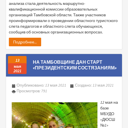
анализа стала деятельность маршрутно-
квалификационной комиссии образовательных
организаций Тамбовской области. Также участников
проинформировали о проведении областного туристского
слета педагогов и областного слета обучающихся,
сообщив об основных организационных вопросах.
Подробнее...
13
НА ТАМБОВЩИНЕ ДАН СТАРТ
мая
«ПРЕЗИДЕНТСКИМ СОСТЯЗАНИЯМ»
2021
Опубликовано: 13 мая 2021
Создано: 13 мая 2021
Просмотров: 791
12 мая на
базе
МБУДО
«ДЮСШ
№1»