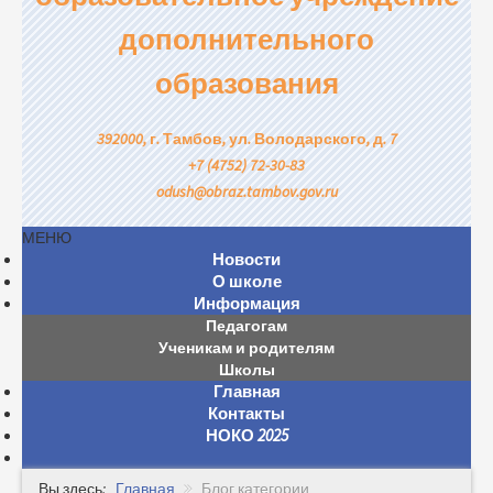
дополнительного
образования
392000, г. Тамбов, ул. Володарского, д. 7
+7 (4752) 72-30-83
odush@obraz.tambov.gov.ru
МЕНЮ
Новости
О школе
Информация
Педагогам
Ученикам и родителям
Школы
Главная
Контакты
НОКО 2025
Вы здесь:
Главная
Блог категории