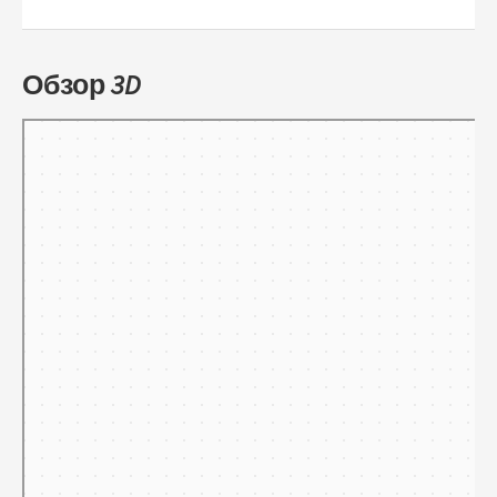
Обзор 3D
Тамбов
Панорамы улиц на карте России — Яндекс.Карты