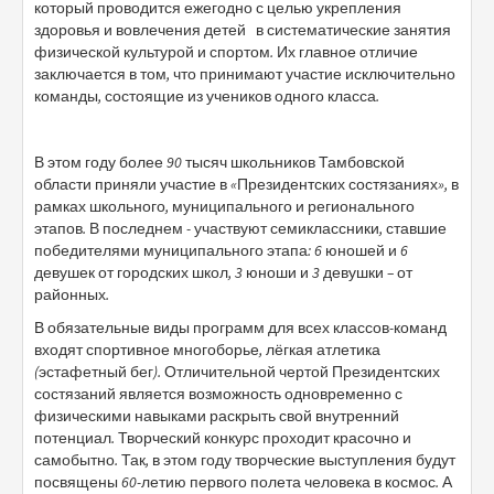
который проводится ежегодно с целью укрепления
здоровья и вовлечения детей в систематические занятия
физической культурой и спортом. Их главное отличие
заключается в том, что принимают участие исключительно
команды, состоящие из учеников одного класса.
В этом году более 90 тысяч школьников Тамбовской
области приняли участие в «Президентских состязаниях», в
рамках школьного, муниципального и регионального
этапов. В последнем - участвуют семиклассники, ставшие
победителями муниципального этапа: 6 юношей и 6
девушек от городских школ, 3 юноши и 3 девушки – от
районных.
В обязательные виды программ для всех классов-команд
входят спортивное многоборье, лёгкая атлетика
(эстафетный бег). Отличительной чертой Президентских
состязаний является возможность одновременно с
физическими навыками раскрыть свой внутренний
потенциал. Творческий конкурс проходит красочно и
самобытно. Так, в этом году творческие выступления будут
посвящены 60-летию первого полета человека в космос. А