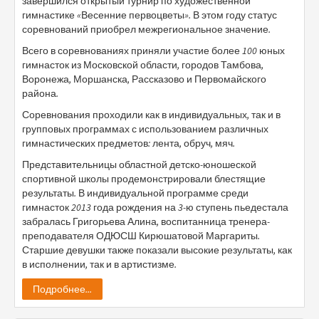
завершился открытый турнир по художественной
гимнастике «Весенние первоцветы». В этом году статус
соревнований приобрел межрегиональное значение.
Всего в соревнованиях приняли участие более 100 юных
гимнасток из Московской области, городов Тамбова,
Воронежа, Моршанска, Рассказово и Первомайского
района.
Соревнования проходили как в индивидуальных, так и в
групповых программах с использованием различных
гимнастических предметов: лента, обруч, мяч.
Представительницы областной детско-юношеской
спортивной школы продемонстрировали блестящие
результаты. В индивидуальной программе среди
гимнасток 2013 года рождения на 3-ю ступень пьедестала
забралась Григорьева Алина, воспитанница тренера-
преподавателя ОДЮСШ Кирюшатовой Маргариты.
Старшие девушки также показали высокие результаты, как
в исполнении, так и в артистизме.
Подробнее...