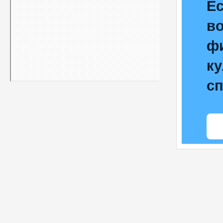
Е
в
ф
ку
с