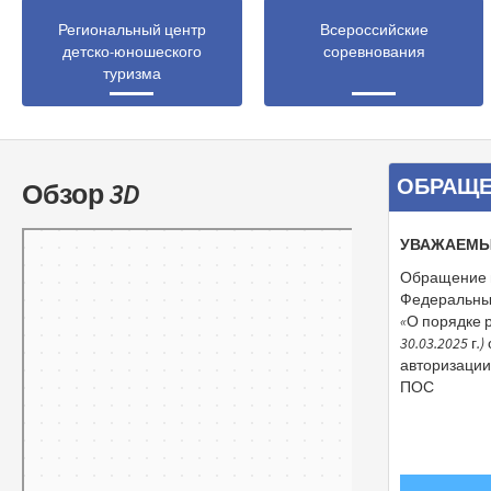
Региональный центр
Всероссийские
детско-юношеского
соревнования
туризма
ОБРАЩЕ
Обзор 3D
Тамбов
УВАЖАЕМЫ
Панорамы улиц на карте России — Яндекс.Карты
Обращение 
Федеральным
«О порядке 
30.03.2025 
авторизации
ПОС