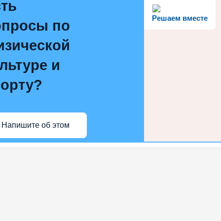
сть
Решаем вместе
опросы по
изической
льтуре и
порту?
Напишите об этом