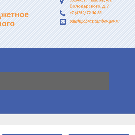
392000, г. Тамбов, ул.
Володарского, д. 7
джетное
+7 (4752) 72-30-83
ного
odush@obraz.tambov.gov.ru