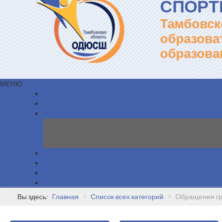
СПОРТ
Тамбовск
образова
образова
МЕНЮ
Вы здесь:
Главная
Список всех категорий
Обращения г