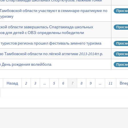
ой Спартакиады школьных спортклубов: лыжные гонки
Тамбовской области участвуют в семинаре-практикуме по
Просмо
туризму
ской области завершилась Спартакиада школьных
Просмо
ов для детей с ОВЗ: определены победители
 туристов региона прошел фестиваль зимнего туризма
Просмо
о Тамбовской области по лёгкой атлетике 2013-2014гг.р.
Просмо
 День рождения волейбола
Просмо
Назад
2
3
...
5
6
7
8
9
...
11
Впе