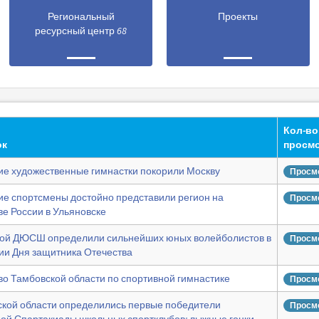
Региональный
Проекты
ресурсный центр 68
Кол-во
ок
просм
ие художественные гимнастки покорили Москву
Просмо
ие спортсмены достойно представили регион на
Просмо
е России в Ульяновске
ной ДЮСШ определили сильнейших юных волейболистов в
Просмо
ии Дня защитника Отечества
во Тамбовской области по спортивной гимнастике
Просмо
ской области определились первые победители
Просмо