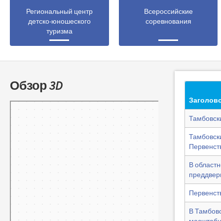
Региональный центр
Всероссийские
детско-юношеского
соревнования
туризма
Обзор 3D
Заголов
Тамбов
Панорамы улиц на карте России — Яндекс.Карты
Тамбовск
Тамбовск
Первенств
В област
преддвер
Первенст
В Тамбов