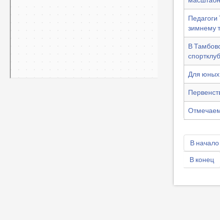
масштабн
Педагоги 
зимнему 
В Тамбов
спортклуб
Для юных
Первенств
Отмечаем
В начало
В конец