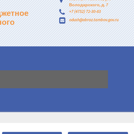
Володарского, д. 7
джетное
+7 (4752) 72-30-83
ного
odush@obraz.tambov.gov.ru