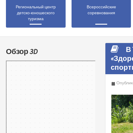
Региональный центр
Всероссийские
детско-юношеского
соревнования
туризма
В 
Обзор 3D
«Здор
Тамбов
спорт
Панорамы улиц на карте России — Яндекс.Карты
Опублик