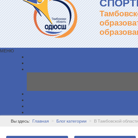
СПОРТ
Тамбовск
образова
образова
МЕНЮ
Вы здесь:
Главная
Блог категории
В Тамбовской област