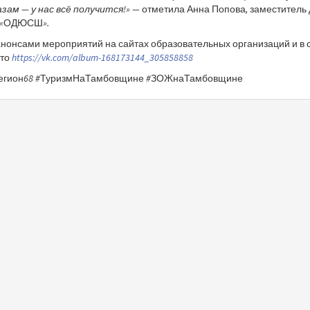
зам — у нас всё получится!»
— отметила Анна Попова, заместитель
 «ОДЮСШ».
анонсами мероприятий на сайтах образовательных организаций и в 
ото
https://vk.com/album-168173144_305858858
егион68 #ТуризмНаТамбовщине #ЗОЖнаТамбовщине