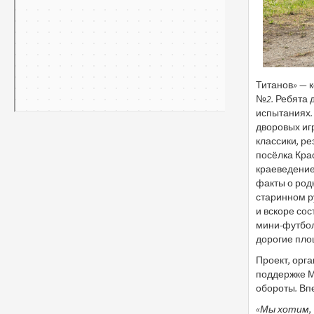
Титанов» — 
№2. Ребята 
испытаниях.
дворовых игр
классики, р
посёлка Кра
краеведение
факты о род
старинном р
и вскоре со
мини-футбол
дорогие пло
Проект, орг
поддержке М
обороты. Вп
«Мы хотим, 