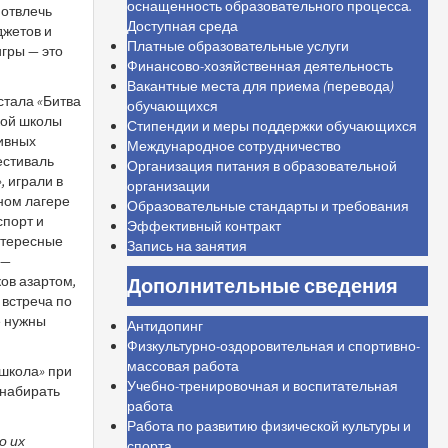
оснащенность образовательного процесса.
 отвлечь
Доступная среда
джетов и
Платные образовательные услуги
игры — это
Финансово-хозяйственная деятельность
Вакантные места для приема (перевода)
стала «Битва
обучающихся
кой школы
Стипендии и меры поддержки обучающихся
тивных
Международное сотрудничество
естиваль
Организация питания в образовательной
, играли в
организации
ьном лагере
Образовательные стандарты и требования
спорт и
Эффективный контракт
нтересные
Запись на занятия
 —
ов азартом,
Дополнительные сведения
 встреча по
е нужны
Антидопинг
Физкультурно-оздоровительная и спортивно-
массовая работа
школа» при
Учебно-тренировочная и воспитательная
 набирать
работа
Работа по развитию физической культуры и
о их
спорта