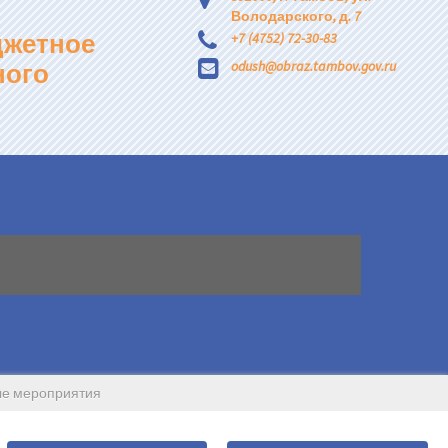
Володарского, д. 7
джетное
+7 (4752) 72-30-83
ного
odush@obraz.tambov.gov.ru
ные мероприятия