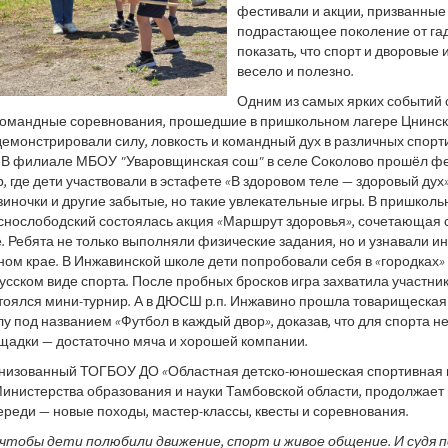
фестивали и акции, призванные
подрастающее поколение от га
показать, что спорт и дворовые 
весело и полезно.
Одним из самых ярких событий 
командные соревнования, прошедшие в пришкольном лагере Цнинс
демонстрировали силу, ловкость и командный дух в различных спор
 В филиале МБОУ "Уваровщинская сош" в селе Соколово прошёл ф
, где дети участвовали в эстафете «В здоровом теле — здоровый дух»
езиночки и другие забытые, но такие увлекательные игры. В пришкол
снослободский состоялась акция «Маршрут здоровья», сочетающая 
. Ребята не только выполняли физические задания, но и узнавали и
ном крае. В Инжавинской школе дети попробовали себя в «городках»
усском виде спорта. После пробных бросков игра захватила участник
стоялся мини-турнир. А в ДЮСШ р.п. Инжавино прошла товарищеская
у под названием «Футбол в каждый двор», доказав, что для спорта н
щадки — достаточно мяча и хорошей компании.
анизованный ТОГБОУ ДО «Областная детско-юношеская спортивная 
инистерства образования и науки Тамбовской области, продолжает
ереди — новые походы, мастер-классы, квесты и соревнования.
чтобы дети полюбили движение, спорт и живое общение. И судя п