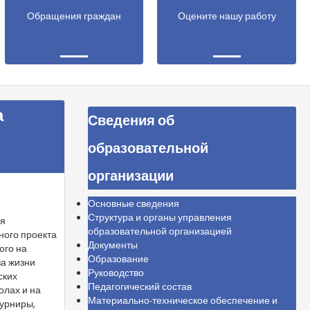
Обращения граждан
Оцените нашу работу
а
Сведения об
образовательной
организации
Основные сведения
Структура и органы управления
ся
образовательной организацией
ного проекта
Документы
ого на
Образование
за жизни
Руководство
ских
Педагогический состав
олах и на
Материально-техническое обеспечение и
турниры,