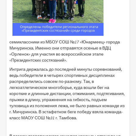
семиклассники из МБОУ СОШ №17 «Юнармеец» города
Мичуринска. Именно они отправятся осенью в ВДЦ
«Орленок» для участия во всероссийском этапе
«Президентских состязаний».
Интрига держалась до последней минуты соревнований,
ведь победители в четырех спортивных дисциплинах
распределились совсем по-разному. Так, в
легкоатлетическом многоборье, куда вошли бег на
короткие и длинные дистанции, отжимания, подтягивания,
прыжки в длину, упражнения на гибкость, подъем
туловища из положения лежа, не было равных команде из
г. Мичуринска. В эстафетном беге победу взяла команда-
класс МАОУ СОШ №31 г. Тамбова.
В рамках теоретического конкурса команды отвечали на