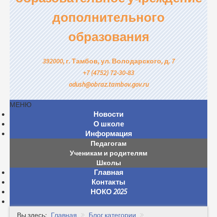
дополнительного
образования
392000, г. Тамбов, ул. Володарского, д. 7
+7 (4752) 72-30-83
odush@obraz.tambov.gov.ru
МЕНЮ
Новости
О школе
Информация
Педагогам
Ученикам и родителям
Школы
Главная
Контакты
НОКО 2025
Вы здесь:
Главная
Блог категории