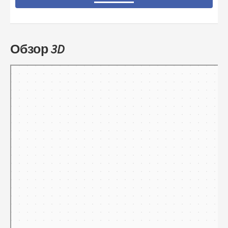
Обзор 3D
Тамбов
Панорамы улиц на карте России — Яндекс.Карты