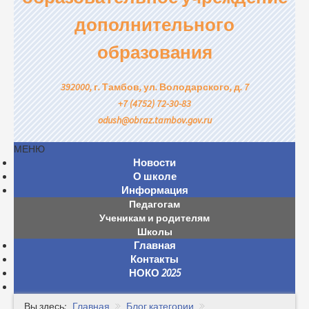
дополнительного
образования
392000, г. Тамбов, ул. Володарского, д. 7
+7 (4752) 72-30-83
odush@obraz.tambov.gov.ru
МЕНЮ
Новости
О школе
Информация
Педагогам
Ученикам и родителям
Школы
Главная
Контакты
НОКО 2025
Вы здесь:
Главная
Блог категории